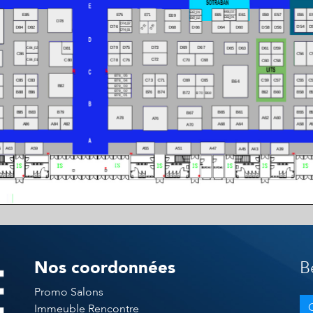
Nos coordonnées
B
Promo Salons
Immeuble Rencontre