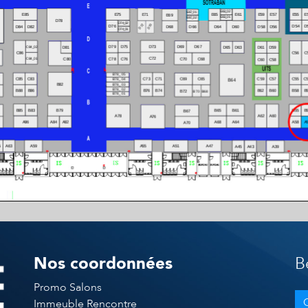
Nos coordonnées
B
Promo Salons
Immeuble Rencontre