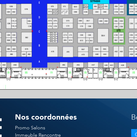
Nos coordonnées
B
Promo Salons
Immeuble Rencontre